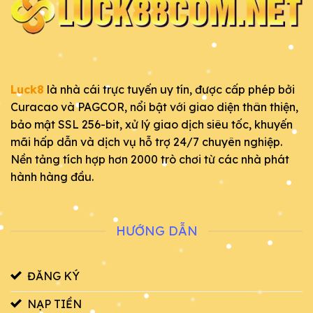
Luck8
là nhà cái trực tuyến uy tín, được cấp phép bởi
Curacao và PAGCOR, nổi bật với giao diện thân thiện,
bảo mật SSL 256-bit, xử lý giao dịch siêu tốc, khuyến
mãi hấp dẫn và dịch vụ hỗ trợ 24/7 chuyên nghiệp.
Nền tảng tích hợp hơn 2000 trò chơi từ các nhà phát
hành hàng đầu.
HƯỚNG DẪN
ĐĂNG KÝ
NẠP TIỀN