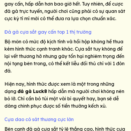
gay cấn, hấp dẫn hơn bao giờ hết. Tuy nhiên, để cược
đá gà trực tuyến, người chơi cũng phải có sự quan sát
cực kỳ tỉ mỉ mới có thể đưa ra lựa chọn chuẩn xác.
Đá gà cựa sắt gay cấn top 1 thị trường
Bộ môn có mức độ kịch tính và hồi hộp không hề thua
kém hình thức cạnh tranh khác. Cựa sắt tuy không để
lại vết thương hở nhưng gây tổn hại nghiêm trọng đến
nội tạng bên trong, có thể kết liễu đối thủ chỉ với 1 đòn
đá.
Hiện nay, hình thức được xem là một trong những
dạng
đá gà Luck8
hấp dẫn mà người chơi không nên
bỏ lỡ. Chỉ cần bỏ túi một vài bí quyết hay, bạn sẽ dễ
dàng chinh phục được số tiền thưởng kếch xù.
Cựa dao có sát thương cực lớn
Bên cạnh đá gà cựa sắt tỷ lệ thắng cao, hình thức cựa