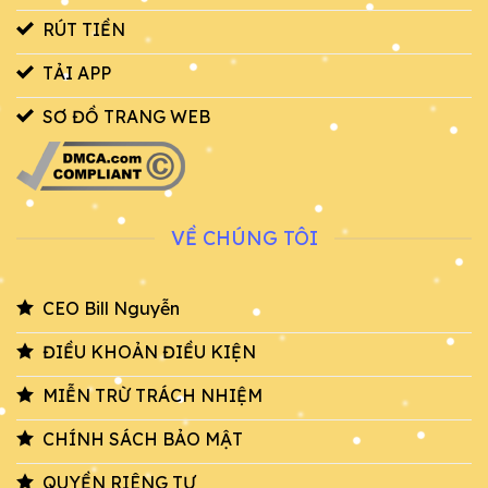
RÚT TIỀN
TẢI APP
SƠ ĐỒ TRANG WEB
VỀ CHÚNG TÔI
CEO Bill Nguyễn
ĐIỀU KHOẢN ĐIỀU KIỆN
MIỄN TRỪ TRÁCH NHIỆM
CHÍNH SÁCH BẢO MẬT
QUYỀN RIÊNG TƯ