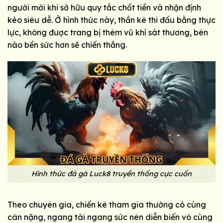
người mới khi sở hữu quy tắc chốt tiền và nhận định
kèo siêu dễ. Ở hình thức này, thần kê thi đấu bằng thực
lực, không được trang bị thêm vũ khí sát thương, bên
nào bền sức hơn sẽ chiến thắng.
Hình thức đá gà Luck8 truyền thống cực cuốn
Theo chuyên gia, chiến kê tham gia thường có cùng
cân nặng, ngang tài ngang sức nên diễn biến vô cùng