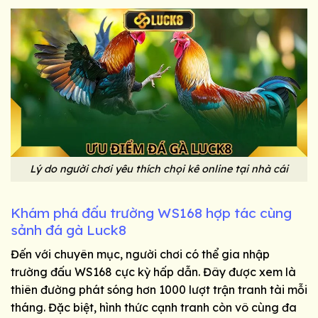
Lý do người chơi yêu thích chọi kê online tại nhà cái
Khám phá đấu trường WS168 hợp tác cùng
sảnh đá gà Luck8
Đến với chuyên mục, người chơi có thể gia nhập
trường đấu WS168 cực kỳ hấp dẫn. Đây được xem là
thiên đường phát sóng hơn 1000 lượt trận tranh tài mỗi
tháng. Đặc biệt, hình thức cạnh tranh còn vô cùng đa