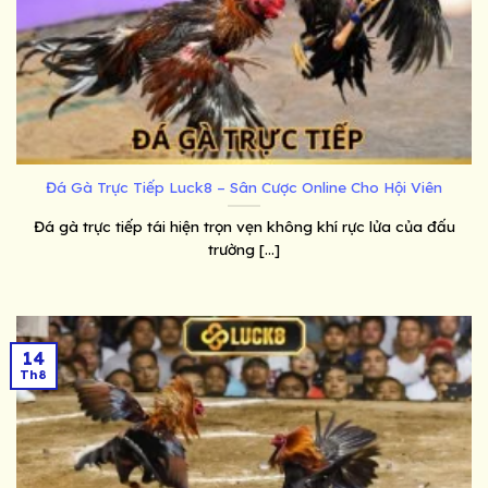
Đá Gà Trực Tiếp Luck8 – Sân Cược Online Cho Hội Viên
Đá gà trực tiếp tái hiện trọn vẹn không khí rực lửa của đấu
trường [...]
14
Th8