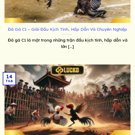
Đá Gà C1 – Giải Đấu Kịch Tính, Hấp Dẫn Và Chuyên Nghiệp
Đá gà C1 là một trong những trận đấu kịch tính, hấp dẫn và
lớn [...]
14
Th8