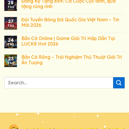
Đăng Ký Tặng 88K: Cá Cược Cực đỉnh, quà
28
tặng rủng rỉnh
Th1
Đội Tuyển Bóng Đá Quốc Gia Việt Nam – Tin
27
Mới 2026
Th1
Bắn Cá Online | Game Giải Trí Hấp Dẫn Tại
24
LUCK8 Hot 2026
Th1
Bắn Cá Rồng – Trải Nghiệm Thủ Thuật Giải Trí
23
Ấn Tượng
Th1