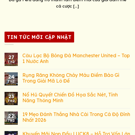
cá cược [...]
TIN TỨC MỚI CẬP NHẬT
Câu Lạc Bộ Bóng Đá Manchester United – Top
27
1 Nước Anh
Th2
Rụng Răng Không Chảy Máu Điềm Báo Gì
24
Trong Giải Mã Lô Đề
Th2
Nổ Hũ Quyết Chiến Đồ Họa Sắc Nét, Tính
23
Năng Thông Minh
Th2
19 Mẹo Đánh Thắng Nhà Cái Trong Cá Độ Đỉnh
22
Nhất 2026
Th2
Khuyến Mãi Nạp Đầu LUCK8 – Hỗ Trợ Vốn Lớn