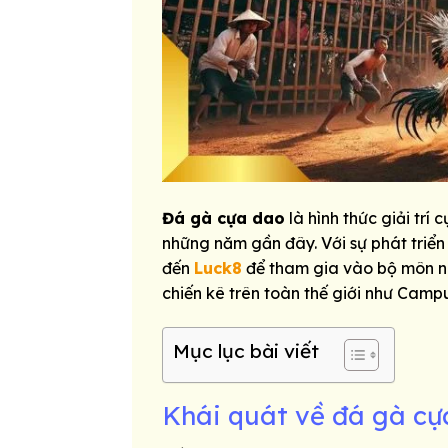
Đá gà cựa dao
là hình thức giải trí
những năm gần đây. Với sự phát triể
đến
Luck8
để tham gia vào bộ môn n
chiến kê trên toàn thế giới như Camp
Mục lục bài viết
Khái quát về đá gà cự