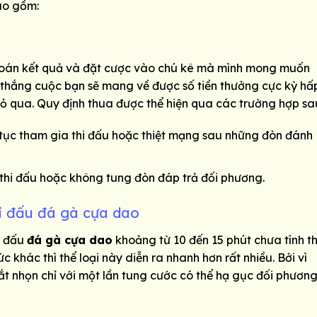
ao gồm:
đoán kết quả và đặt cược vào chú kê mà mình mong muốn
u thắng cuộc bạn sẽ mang về được số tiền thưởng cực kỳ hấ
bỏ qua. Quy định thua được thể hiện qua các trường hợp sa
 tục tham gia thi đấu hoặc thiệt mạng sau những đòn đánh
thi đấu hoặc không tung đòn đáp trả đối phương.
hi đấu đá gà cựa dao
n đấu
đá gà cựa dao
khoảng từ 10 đến 15 phút chưa tính th
ức khác thì thể loại này diễn ra nhanh hơn rất nhiều. Bởi vì
sắt nhọn chỉ với một lần tung cước có thể hạ gục đối phươn