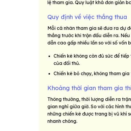
lệ tham gia. Quy luật khá đơn giản b
Quy định về việc thắng thua
Mỗi cá nhân tham gia sẽ đưa ra dự 
thắng trước khi trận đấu diễn ra. Nế
dẫn cao gấp nhiều lần so với số vốn 
Chiến kê không còn đủ sức để tiếp
của đối thủ.
Chiến kê bỏ chạy, không tham gia 
Khoảng thời gian tham gia t
Thông thường, thời lượng diễn ra trậ
gian nghỉ giữa giờ. So với các hình th
những chiến kê được trang bị vũ khí 
nhanh chóng.