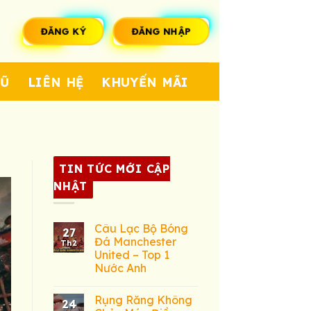
ĐĂNG KÝ
ĐĂNG NHẬP
HŨ
LIÊN HỆ
KHUYẾN MÃI
TIN TỨC MỚI CẬP
NHẬT
Câu Lạc Bộ Bóng
27
Đá Manchester
Th2
United – Top 1
Nước Anh
Rụng Răng Không
24