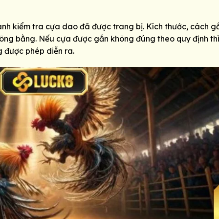
 hành kiểm tra cựa dao đã được trang bị. Kích thước, cách g
ông bằng. Nếu cựa được gắn không đúng theo quy định th
g được phép diễn ra.