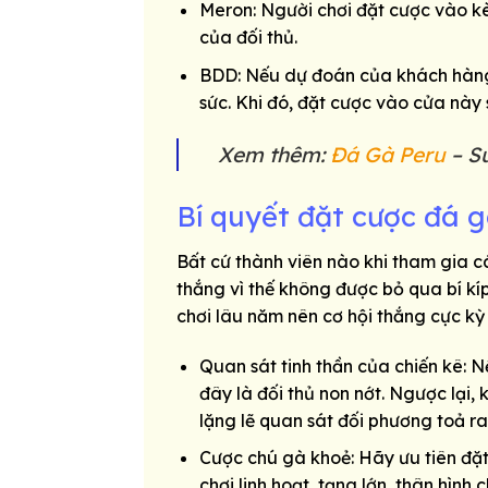
Meron: Người chơi đặt cược vào k
của đối thủ.
BDD: Nếu dự đoán của khách hàng
sức. Khi đó, đặt cược vào cửa này s
Xem thêm:
Đá Gà Peru
– S
Bí quyết đặt cược đá 
Bất cứ thành viên nào khi tham gia
thắng vì thế không được bỏ qua bí kí
chơi lâu năm nên cơ hội thắng cực kỳ
Quan sát tinh thần của chiến kê: N
đây là đối thủ non nớt. Ngược lại
lặng lẽ quan sát đối phương toả ra 
Cược chú gà khoẻ: Hãy ưu tiên đặt
chơi linh hoạt, tạng lớn, thân hình