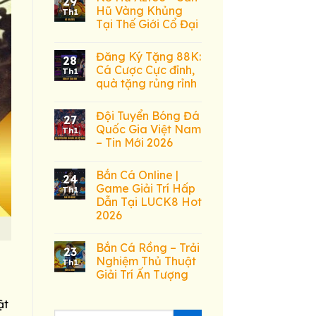
29
Hũ Vàng Khủng
Th1
Tại Thế Giới Cổ Đại
Đăng Ký Tặng 88K:
28
Cá Cược Cực đỉnh,
Th1
quà tặng rủng rỉnh
Đội Tuyển Bóng Đá
27
Quốc Gia Việt Nam
Th1
– Tin Mới 2026
Bắn Cá Online |
24
Game Giải Trí Hấp
Th1
Dẫn Tại LUCK8 Hot
2026
Bắn Cá Rồng – Trải
23
Nghiệm Thủ Thuật
Th1
Giải Trí Ấn Tượng
ật