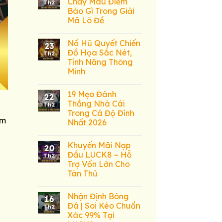
Chảy Máu Điềm
Th2
Báo Gì Trong Giải
Mã Lô Đề
Nổ Hũ Quyết Chiến
23
Đồ Họa Sắc Nét,
Th2
Tính Năng Thông
Minh
19 Mẹo Đánh
22
Thắng Nhà Cái
Th2
Trong Cá Độ Đỉnh
ìm
Nhất 2026
Khuyến Mãi Nạp
20
Đầu LUCK8 – Hỗ
Th2
Trợ Vốn Lớn Cho
Tân Thủ
Nhận Định Bóng
16
Đá | Soi Kèo Chuẩn
Th2
Xác 99% Tại