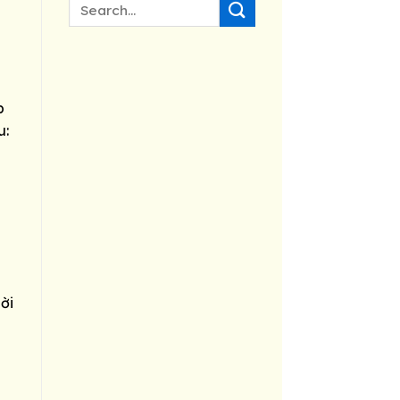
p
u:
ời
g